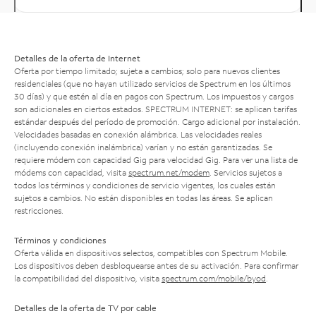
Detalles de la oferta de Internet
Oferta por tiempo limitado; sujeta a cambios; solo para nuevos clientes
residenciales (que no hayan utilizado servicios de Spectrum en los últimos
30 días) y que estén al día en pagos con Spectrum. Los impuestos y cargos
son adicionales en ciertos estados. SPECTRUM INTERNET: se aplican tarifas
estándar después del período de promoción. Cargo adicional por instalación.
Velocidades basadas en conexión alámbrica. Las velocidades reales
(incluyendo conexión inalámbrica) varían y no están garantizadas. Se
requiere módem con capacidad Gig para velocidad Gig. Para ver una lista de
módems con capacidad, visita
spectrum.net/modem
. Servicios sujetos a
todos los términos y condiciones de servicio vigentes, los cuales están
sujetos a cambios. No están disponibles en todas las áreas. Se aplican
restricciones.
Términos y condiciones
Oferta válida en dispositivos selectos, compatibles con Spectrum Mobile.
Los dispositivos deben desbloquearse antes de su activación. Para confirmar
la compatibilidad del dispositivo, visita
spectrum.com/mobile/byod
.
Detalles de la oferta de TV por cable