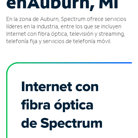
en
Auburn, MI
Administrar
En la zona de Auburn, Spectrum ofrece servicios
cuenta
Encuentra
líderes en la industria, entre los que se incluyen
una
Internet con fibra óptica, televisión y streaming,
tienda
telefonía fija y servicios de telefonía móvil.