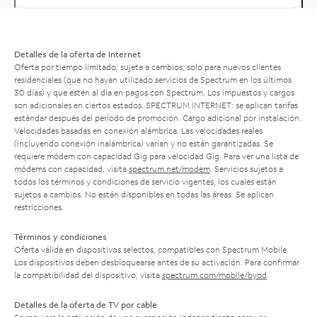
Detalles de la oferta de Internet
Oferta por tiempo limitado; sujeta a cambios; solo para nuevos clientes
residenciales (que no hayan utilizado servicios de Spectrum en los últimos
30 días) y que estén al día en pagos con Spectrum. Los impuestos y cargos
son adicionales en ciertos estados. SPECTRUM INTERNET: se aplican tarifas
estándar después del período de promoción. Cargo adicional por instalación.
Velocidades basadas en conexión alámbrica. Las velocidades reales
(incluyendo conexión inalámbrica) varían y no están garantizadas. Se
requiere módem con capacidad Gig para velocidad Gig. Para ver una lista de
módems con capacidad, visita
spectrum.net/modem
. Servicios sujetos a
todos los términos y condiciones de servicio vigentes, los cuales están
sujetos a cambios. No están disponibles en todas las áreas. Se aplican
restricciones.
Términos y condiciones
Oferta válida en dispositivos selectos, compatibles con Spectrum Mobile.
Los dispositivos deben desbloquearse antes de su activación. Para confirmar
la compatibilidad del dispositivo, visita
spectrum.com/mobile/byod
.
Detalles de la oferta de TV por cable