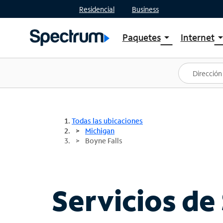
Residencial
Business
Paquetes
Internet
arrow_drop_down
arrow_drop
Ver paquetes
Spectr
Spectrum One
Planes
Mejores ofertas
Spectr
Ofertas en tu área
Intern
Todas las ubicaciones
Michigan
Boyne Falls
Servicios de