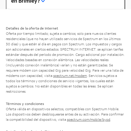
en Brimley?
Detalles de la oferta de Internet
Oferta por tiempo limitado; sujeta a cambios; solo para nuevos clientes
residenciales (que no hayan utilizado servicios de Spectrum en los últimos
30 días) y que estén al día en pagos con Spectrum. Los impuestos y cargos
son adicionales en ciertos estados. SPECTRUM INTERNET: se aplican tarifas
estándar después del período de promoción. Cargo adicional por instalación.
Velocidades basadas en conexión alámbrica. Las velocidades reales
(incluyendo conexión inalámbrica) varían y no están garantizadas. Se
requiere módem con capacidad Gig para velocidad Gig. Para ver una lista de
módems con capacidad, visita
spectrum.net/modem
. Servicios sujetos a
todos los términos y condiciones de servicio vigentes, los cuales están
sujetos a cambios. No están disponibles en todas las áreas. Se aplican
restricciones.
Términos y condiciones
Oferta válida en dispositivos selectos, compatibles con Spectrum Mobile.
Los dispositivos deben desbloquearse antes de su activación. Para confirmar
la compatibilidad del dispositivo, visita
spectrum.com/mobile/byod
.