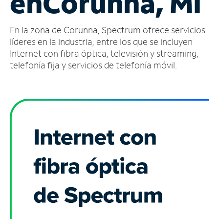
en
Corunna, MI
Administrar
En la zona de Corunna, Spectrum ofrece servicios
cuenta
Encuentra
líderes en la industria, entre los que se incluyen
una
Internet con fibra óptica, televisión y streaming,
tienda
telefonía fija y servicios de telefonía móvil.