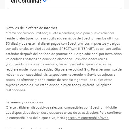
en Corunna?
Detalles de la oferta de Internet
Oferta por tiempo limitado; sujeta a cambios; solo para nuevos clientes
residenciales (que no hayan utilizado servicios de Spectrum en los últimos
30 días) y que estén al día en pagos con Spectrum. Los impuestos y cargos
son adicionales en ciertos estados. SPECTRUM INTERNET: se aplican tarifas
estándar después del período de promoción. Cargo adicional por instalación.
Velocidades basadas en conexión alámbrica. Las velocidades reales
(incluyendo conexión inalámbrica) varían y no están garantizadas. Se
requiere módem con capacidad Gig para velocidad Gig. Para ver una lista de
módems con capacidad, visita
spectrum.net/modem
. Servicios sujetos a
todos los términos y condiciones de servicio vigentes, los cuales están
sujetos a cambios. No están disponibles en todas las áreas. Se aplican
restricciones.
Términos y condiciones
Oferta válida en dispositivos selectos, compatibles con Spectrum Mobile.
Los dispositivos deben desbloquearse antes de su activación. Para confirmar
la compatibilidad del dispositivo, visita
spectrum.com/mobile/byod
.