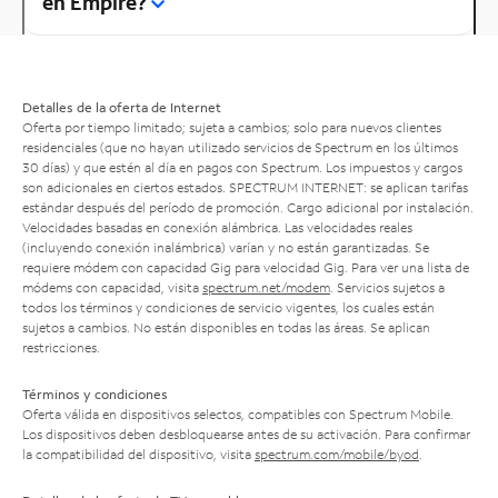
en Empire?
Detalles de la oferta de Internet
Oferta por tiempo limitado; sujeta a cambios; solo para nuevos clientes
residenciales (que no hayan utilizado servicios de Spectrum en los últimos
30 días) y que estén al día en pagos con Spectrum. Los impuestos y cargos
son adicionales en ciertos estados. SPECTRUM INTERNET: se aplican tarifas
estándar después del período de promoción. Cargo adicional por instalación.
Velocidades basadas en conexión alámbrica. Las velocidades reales
(incluyendo conexión inalámbrica) varían y no están garantizadas. Se
requiere módem con capacidad Gig para velocidad Gig. Para ver una lista de
módems con capacidad, visita
spectrum.net/modem
. Servicios sujetos a
todos los términos y condiciones de servicio vigentes, los cuales están
sujetos a cambios. No están disponibles en todas las áreas. Se aplican
restricciones.
Términos y condiciones
Oferta válida en dispositivos selectos, compatibles con Spectrum Mobile.
Los dispositivos deben desbloquearse antes de su activación. Para confirmar
la compatibilidad del dispositivo, visita
spectrum.com/mobile/byod
.