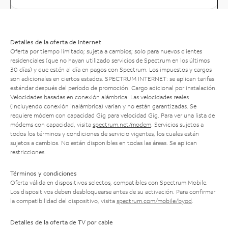
Detalles de la oferta de Internet
Oferta por tiempo limitado; sujeta a cambios; solo para nuevos clientes
residenciales (que no hayan utilizado servicios de Spectrum en los últimos
30 días) y que estén al día en pagos con Spectrum. Los impuestos y cargos
son adicionales en ciertos estados. SPECTRUM INTERNET: se aplican tarifas
estándar después del período de promoción. Cargo adicional por instalación.
Velocidades basadas en conexión alámbrica. Las velocidades reales
(incluyendo conexión inalámbrica) varían y no están garantizadas. Se
requiere módem con capacidad Gig para velocidad Gig. Para ver una lista de
módems con capacidad, visita
spectrum.net/modem
. Servicios sujetos a
todos los términos y condiciones de servicio vigentes, los cuales están
sujetos a cambios. No están disponibles en todas las áreas. Se aplican
restricciones.
Términos y condiciones
Oferta válida en dispositivos selectos, compatibles con Spectrum Mobile.
Los dispositivos deben desbloquearse antes de su activación. Para confirmar
la compatibilidad del dispositivo, visita
spectrum.com/mobile/byod
.
Detalles de la oferta de TV por cable