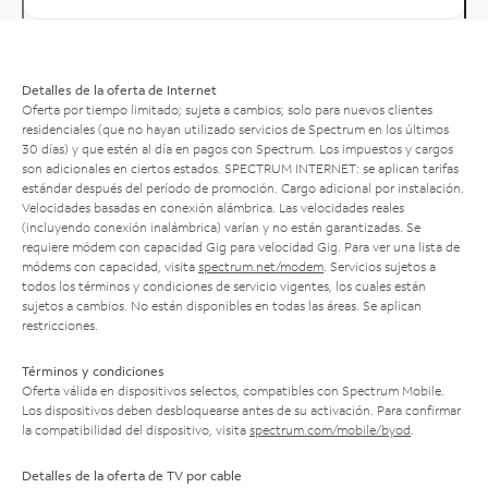
Detalles de la oferta de Internet
Oferta por tiempo limitado; sujeta a cambios; solo para nuevos clientes
residenciales (que no hayan utilizado servicios de Spectrum en los últimos
30 días) y que estén al día en pagos con Spectrum. Los impuestos y cargos
son adicionales en ciertos estados. SPECTRUM INTERNET: se aplican tarifas
estándar después del período de promoción. Cargo adicional por instalación.
Velocidades basadas en conexión alámbrica. Las velocidades reales
(incluyendo conexión inalámbrica) varían y no están garantizadas. Se
requiere módem con capacidad Gig para velocidad Gig. Para ver una lista de
módems con capacidad, visita
spectrum.net/modem
. Servicios sujetos a
todos los términos y condiciones de servicio vigentes, los cuales están
sujetos a cambios. No están disponibles en todas las áreas. Se aplican
restricciones.
Términos y condiciones
Oferta válida en dispositivos selectos, compatibles con Spectrum Mobile.
Los dispositivos deben desbloquearse antes de su activación. Para confirmar
la compatibilidad del dispositivo, visita
spectrum.com/mobile/byod
.
Detalles de la oferta de TV por cable