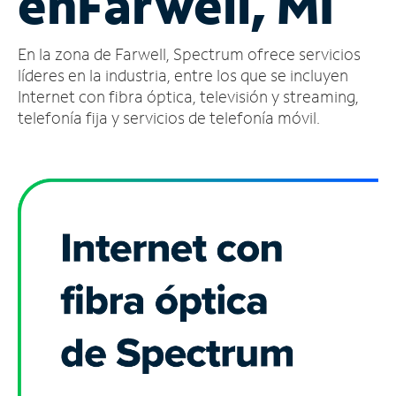
en
Farwell, MI
Administrar
En la zona de Farwell, Spectrum ofrece servicios
cuenta
Encuentra
líderes en la industria, entre los que se incluyen
una
Internet con fibra óptica, televisión y streaming,
tienda
telefonía fija y servicios de telefonía móvil.