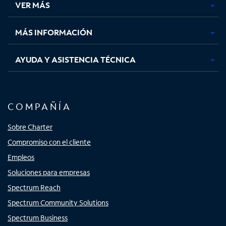
VER MÁS
pestaña
pestaña
pestaña
pestaña
nueva
nueva
nueva
nueva
MÁS INFORMACIÓN
AYUDA Y ASISTENCIA TÉCNICA
COMPAÑÍA
Sobre Charter
Compromiso con el cliente
Empleos
Soluciones para empresas
Spectrum Reach
Spectrum Community Solutions
Spectrum Business