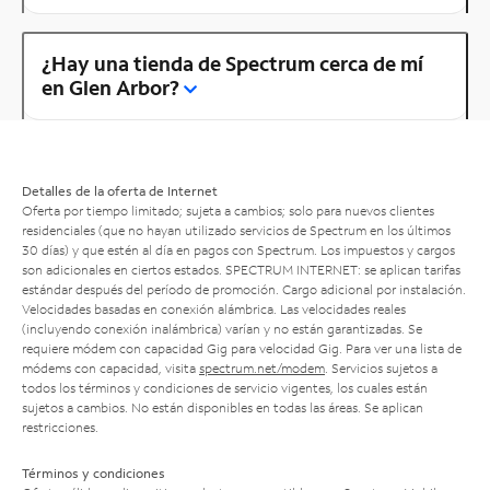
¿Hay una tienda de Spectrum cerca de mí
en Glen Arbor?
Detalles de la oferta de Internet
Oferta por tiempo limitado; sujeta a cambios; solo para nuevos clientes
residenciales (que no hayan utilizado servicios de Spectrum en los últimos
30 días) y que estén al día en pagos con Spectrum. Los impuestos y cargos
son adicionales en ciertos estados. SPECTRUM INTERNET: se aplican tarifas
estándar después del período de promoción. Cargo adicional por instalación.
Velocidades basadas en conexión alámbrica. Las velocidades reales
(incluyendo conexión inalámbrica) varían y no están garantizadas. Se
requiere módem con capacidad Gig para velocidad Gig. Para ver una lista de
módems con capacidad, visita
spectrum.net/modem
. Servicios sujetos a
todos los términos y condiciones de servicio vigentes, los cuales están
sujetos a cambios. No están disponibles en todas las áreas. Se aplican
restricciones.
Términos y condiciones