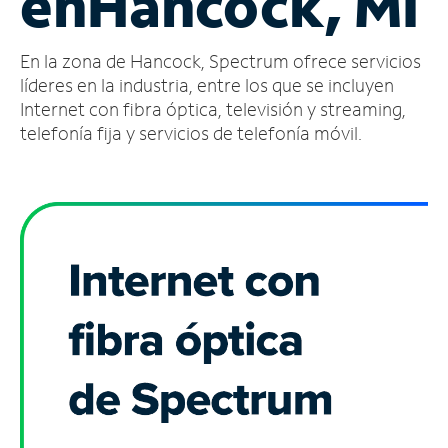
en
Hancock, MI
Administrar
En la zona de Hancock, Spectrum ofrece servicios
cuenta
Encuentra
líderes en la industria, entre los que se incluyen
una
Internet con fibra óptica, televisión y streaming,
tienda
telefonía fija y servicios de telefonía móvil.