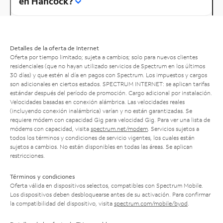
en Hancock?
Detalles de la oferta de Internet
Oferta por tiempo limitado; sujeta a cambios; solo para nuevos clientes
residenciales (que no hayan utilizado servicios de Spectrum en los últimos
30 días) y que estén al día en pagos con Spectrum. Los impuestos y cargos
son adicionales en ciertos estados. SPECTRUM INTERNET: se aplican tarifas
estándar después del período de promoción. Cargo adicional por instalación.
Velocidades basadas en conexión alámbrica. Las velocidades reales
(incluyendo conexión inalámbrica) varían y no están garantizadas. Se
requiere módem con capacidad Gig para velocidad Gig. Para ver una lista de
módems con capacidad, visita
spectrum.net/modem
. Servicios sujetos a
todos los términos y condiciones de servicio vigentes, los cuales están
sujetos a cambios. No están disponibles en todas las áreas. Se aplican
restricciones.
Términos y condiciones
Oferta válida en dispositivos selectos, compatibles con Spectrum Mobile.
Los dispositivos deben desbloquearse antes de su activación. Para confirmar
la compatibilidad del dispositivo, visita
spectrum.com/mobile/byod
.