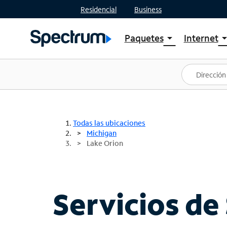
Residencial
Business
Paquetes
Internet
arrow_drop_down
arrow_drop
Ver paquetes
Spectr
Spectrum One
Planes
Mejores ofertas
Spectr
Ofertas en tu área
Intern
Todas las ubicaciones
Michigan
Lake Orion
Servicios de