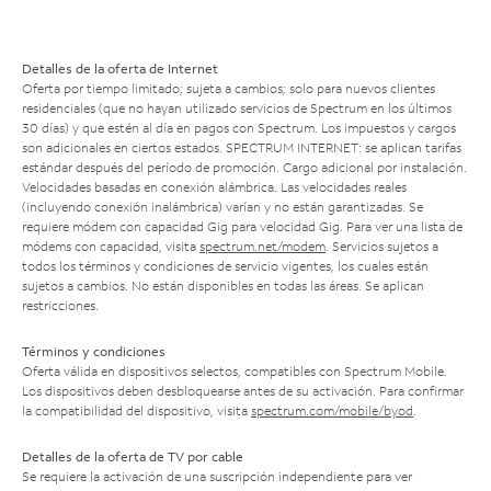
Detalles de la oferta de Internet
Oferta por tiempo limitado; sujeta a cambios; solo para nuevos clientes
residenciales (que no hayan utilizado servicios de Spectrum en los últimos
30 días) y que estén al día en pagos con Spectrum. Los impuestos y cargos
son adicionales en ciertos estados. SPECTRUM INTERNET: se aplican tarifas
estándar después del período de promoción. Cargo adicional por instalación.
Velocidades basadas en conexión alámbrica. Las velocidades reales
(incluyendo conexión inalámbrica) varían y no están garantizadas. Se
requiere módem con capacidad Gig para velocidad Gig. Para ver una lista de
módems con capacidad, visita
spectrum.net/modem
. Servicios sujetos a
todos los términos y condiciones de servicio vigentes, los cuales están
sujetos a cambios. No están disponibles en todas las áreas. Se aplican
restricciones.
Términos y condiciones
Oferta válida en dispositivos selectos, compatibles con Spectrum Mobile.
Los dispositivos deben desbloquearse antes de su activación. Para confirmar
la compatibilidad del dispositivo, visita
spectrum.com/mobile/byod
.
Detalles de la oferta de TV por cable
Se requiere la activación de una suscripción independiente para ver