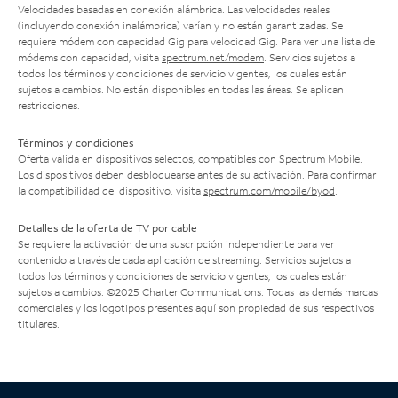
Velocidades basadas en conexión alámbrica. Las velocidades reales
(incluyendo conexión inalámbrica) varían y no están garantizadas. Se
requiere módem con capacidad Gig para velocidad Gig. Para ver una lista de
módems con capacidad, visita
spectrum.net/modem
. Servicios sujetos a
todos los términos y condiciones de servicio vigentes, los cuales están
sujetos a cambios. No están disponibles en todas las áreas. Se aplican
restricciones.
Términos y condiciones
Oferta válida en dispositivos selectos, compatibles con Spectrum Mobile.
Los dispositivos deben desbloquearse antes de su activación. Para confirmar
la compatibilidad del dispositivo, visita
spectrum.com/mobile/byod
.
Detalles de la oferta de TV por cable
Se requiere la activación de una suscripción independiente para ver
contenido a través de cada aplicación de streaming. Servicios sujetos a
todos los términos y condiciones de servicio vigentes, los cuales están
sujetos a cambios. ©2025 Charter Communications. Todas las demás marcas
comerciales y los logotipos presentes aquí son propiedad de sus respectivos
titulares.