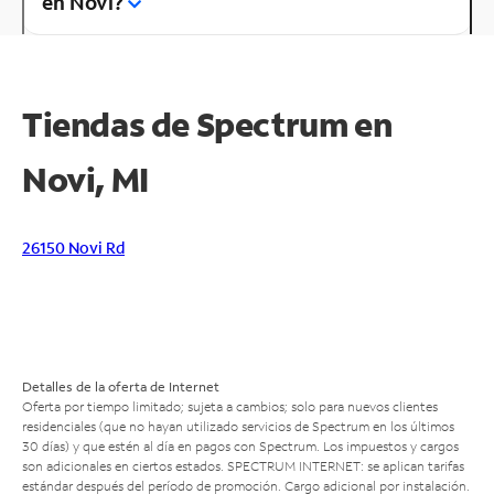
en Novi?
Tiendas de Spectrum en
Novi, MI
26150 Novi Rd
Detalles de la oferta de Internet
Oferta por tiempo limitado; sujeta a cambios; solo para nuevos clientes
residenciales (que no hayan utilizado servicios de Spectrum en los últimos
30 días) y que estén al día en pagos con Spectrum. Los impuestos y cargos
son adicionales en ciertos estados. SPECTRUM INTERNET: se aplican tarifas
estándar después del período de promoción. Cargo adicional por instalación.