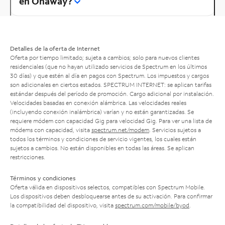
en Onaway?
Detalles de la oferta de Internet
Oferta por tiempo limitado; sujeta a cambios; solo para nuevos clientes
residenciales (que no hayan utilizado servicios de Spectrum en los últimos
30 días) y que estén al día en pagos con Spectrum. Los impuestos y cargos
son adicionales en ciertos estados. SPECTRUM INTERNET: se aplican tarifas
estándar después del período de promoción. Cargo adicional por instalación.
Velocidades basadas en conexión alámbrica. Las velocidades reales
(incluyendo conexión inalámbrica) varían y no están garantizadas. Se
requiere módem con capacidad Gig para velocidad Gig. Para ver una lista de
módems con capacidad, visita
spectrum.net/modem
. Servicios sujetos a
todos los términos y condiciones de servicio vigentes, los cuales están
sujetos a cambios. No están disponibles en todas las áreas. Se aplican
restricciones.
Términos y condiciones
Oferta válida en dispositivos selectos, compatibles con Spectrum Mobile.
Los dispositivos deben desbloquearse antes de su activación. Para confirmar
la compatibilidad del dispositivo, visita
spectrum.com/mobile/byod
.