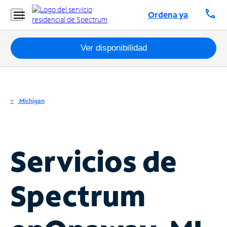
Residencial
call
Ordena ya
Business
Paquetes
Ver disponibilidad
Internet
TV
Michigan
Móvil
Teléfono
Servicios de
Residencial
Business
Spectrum
Contáctanos
Inglés