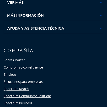
VER MÁS
pestaña
pestaña
pestaña
pestaña
nueva
nueva
nueva
nueva
MÁS INFORMACIÓN
AYUDA Y ASISTENCIA TÉCNICA
COMPAÑÍA
Sobre Charter
Compromiso con el cliente
Empleos
Soluciones para empresas
Spectrum Reach
Spectrum Community Solutions
Spectrum Business