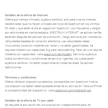
Detalles de la oferta de Internet
Oferta por tiempo limitado; sujeta a cambios; solo para nuevos clientes
residenciales (que no hayan utilizado servicios de Spectrum en los últimos
30 días) y que estén al día en pagos con Spectrum. Los impuestos y cargos
son adicionales en ciertos estados. SPECTRUM INTERNET: se aplican tarifas
estándar después del período de promoción. Cargo adicional por instalación.
Velocidades basadas en conexión alámbrica. Las velocidades reales
(incluyendo conexión inalámbrica) varían y no están garantizadas. Se
requiere módem con capacidad Gig para velocidad Gig. Para ver una lista de
módems con capacidad, visita
spectrum.net/modem
. Servicios sujetos a
todos los términos y condiciones de servicio vigentes, los cuales están
sujetos a cambios. No están disponibles en todas las áreas. Se aplican
restricciones.
Términos y condiciones
Oferta válida en dispositivos selectos, compatibles con Spectrum Mobile.
Los dispositivos deben desbloquearse antes de su activación. Para confirmar
la compatibilidad del dispositivo, visita
spectrum.com/mobile/byod
.
Detalles de la oferta de TV por cable
Se requiere la activación de una suscripción independiente para ver