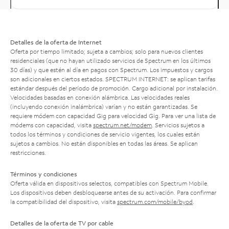
Detalles de la oferta de Internet
Oferta por tiempo limitado; sujeta a cambios; solo para nuevos clientes
residenciales (que no hayan utilizado servicios de Spectrum en los últimos
30 días) y que estén al día en pagos con Spectrum. Los impuestos y cargos
son adicionales en ciertos estados. SPECTRUM INTERNET: se aplican tarifas
estándar después del período de promoción. Cargo adicional por instalación.
Velocidades basadas en conexión alámbrica. Las velocidades reales
(incluyendo conexión inalámbrica) varían y no están garantizadas. Se
requiere módem con capacidad Gig para velocidad Gig. Para ver una lista de
módems con capacidad, visita
spectrum.net/modem
. Servicios sujetos a
todos los términos y condiciones de servicio vigentes, los cuales están
sujetos a cambios. No están disponibles en todas las áreas. Se aplican
restricciones.
Términos y condiciones
Oferta válida en dispositivos selectos, compatibles con Spectrum Mobile.
Los dispositivos deben desbloquearse antes de su activación. Para confirmar
la compatibilidad del dispositivo, visita
spectrum.com/mobile/byod
.
Detalles de la oferta de TV por cable