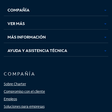
se
se
se
se
COMPAÑÍA
abre
abre
abre
abre
en
en
en
en
una
una
una
una
VER MÁS
pestaña
pestaña
pestaña
pestaña
nueva
nueva
nueva
nueva
MÁS INFORMACIÓN
AYUDA Y ASISTENCIA TÉCNICA
COMPAÑÍA
Sobre Charter
Compromiso con el cliente
Empleos
Soluciones para empresas