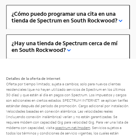
¿Cómo puedo programar una cita en una
tienda de Spectrum en South Rockwood?
¿Hay una tienda de Spectrum cerca de mí
en South Rockwood?
Detalles de la oferta de Internet
Oferta por tiempo limitado; sujeta a cambios; solo para nuevos clientes
residenciales (que no hayan utilizado servicios de Spectrum en los últimos
30 días) y que estén al día en pagos con Spectrum. Los impuestos y cargos
son adicionales en ciertos estados. SPECTRUM INTERNET: se aplican tarifas
estándar después del período de promoción. Cargo adicional por instalación.
Velocidades basadas en conexión alámbrica. Las velocidades reales
(incluyendo conexión inalámbrica) varían y no están garantizadas. Se
requiere módem con capacidad Gig para velocidad Gig. Para ver una lista de
módems con capacidad, visita
spectrum.net/modem
. Servicios sujetos a
todos los términos y condiciones de servicio vigentes, los cuales están