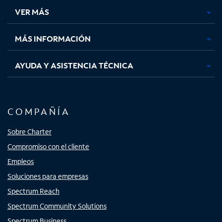
una
una
una
una
VER MÁS
pestaña
pestaña
pestaña
pestaña
nueva
nueva
nueva
nueva
MÁS INFORMACIÓN
AYUDA Y ASISTENCIA TÉCNICA
COMPAÑÍA
Sobre Charter
Compromiso con el cliente
Empleos
Soluciones para empresas
Spectrum Reach
Spectrum Community Solutions
Spectrum Business