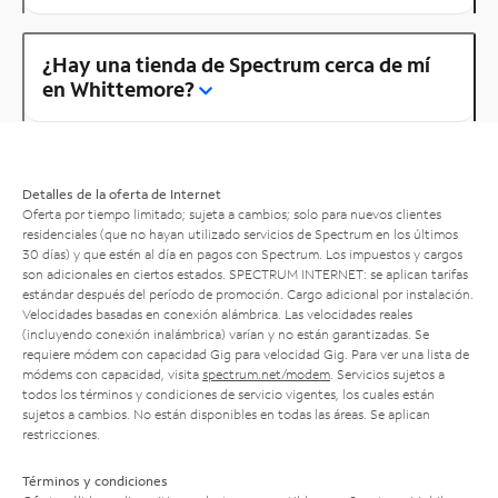
¿Hay una tienda de Spectrum cerca de mí
en Whittemore?
Detalles de la oferta de Internet
Oferta por tiempo limitado; sujeta a cambios; solo para nuevos clientes
residenciales (que no hayan utilizado servicios de Spectrum en los últimos
30 días) y que estén al día en pagos con Spectrum. Los impuestos y cargos
son adicionales en ciertos estados. SPECTRUM INTERNET: se aplican tarifas
estándar después del período de promoción. Cargo adicional por instalación.
Velocidades basadas en conexión alámbrica. Las velocidades reales
(incluyendo conexión inalámbrica) varían y no están garantizadas. Se
requiere módem con capacidad Gig para velocidad Gig. Para ver una lista de
módems con capacidad, visita
spectrum.net/modem
. Servicios sujetos a
todos los términos y condiciones de servicio vigentes, los cuales están
sujetos a cambios. No están disponibles en todas las áreas. Se aplican
restricciones.
Términos y condiciones