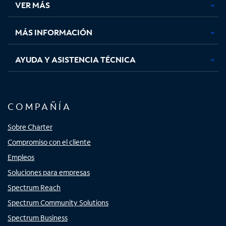
VER MÁS
pestaña
pestaña
pestaña
pestaña
nueva
nueva
nueva
nueva
MÁS INFORMACIÓN
AYUDA Y ASISTENCIA TÉCNICA
COMPAÑÍA
Sobre Charter
Compromiso con el cliente
Empleos
Soluciones para empresas
Spectrum Reach
Spectrum Community Solutions
Spectrum Business