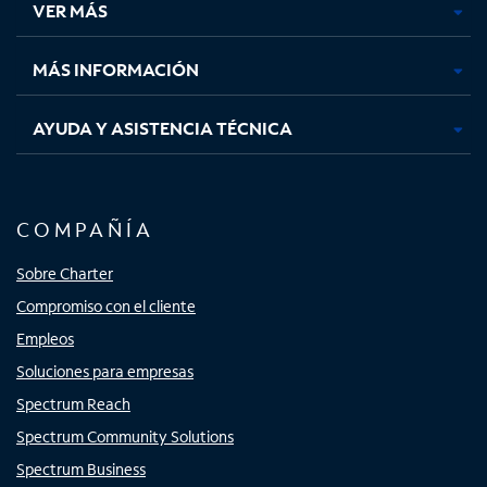
VER MÁS
pestaña
pestaña
pestaña
pestaña
nueva
nueva
nueva
nueva
MÁS INFORMACIÓN
AYUDA Y ASISTENCIA TÉCNICA
COMPAÑÍA
Sobre Charter
Compromiso con el cliente
Empleos
Soluciones para empresas
Spectrum Reach
Spectrum Community Solutions
Spectrum Business