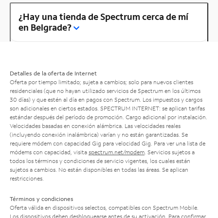
¿Hay una tienda de Spectrum cerca de mí
en Belgrade?
Detalles de la oferta de Internet
Oferta por tiempo limitado; sujeta a cambios; solo para nuevos clientes
residenciales (que no hayan utilizado servicios de Spectrum en los últimos
30 días) y que estén al día en pagos con Spectrum. Los impuestos y cargos
son adicionales en ciertos estados. SPECTRUM INTERNET: se aplican tarifas
estándar después del período de promoción. Cargo adicional por instalación.
Velocidades basadas en conexión alámbrica. Las velocidades reales
(incluyendo conexión inalámbrica) varían y no están garantizadas. Se
requiere módem con capacidad Gig para velocidad Gig. Para ver una lista de
módems con capacidad, visita
spectrum.net/modem
. Servicios sujetos a
todos los términos y condiciones de servicio vigentes, los cuales están
sujetos a cambios. No están disponibles en todas las áreas. Se aplican
restricciones.
Términos y condiciones
Oferta válida en dispositivos selectos, compatibles con Spectrum Mobile.
Los dispositivos deben desbloquearse antes de su activación. Para confirmar