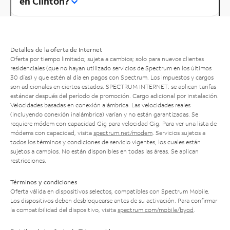
en Clinton?
Detalles de la oferta de Internet
Oferta por tiempo limitado; sujeta a cambios; solo para nuevos clientes
residenciales (que no hayan utilizado servicios de Spectrum en los últimos
30 días) y que estén al día en pagos con Spectrum. Los impuestos y cargos
son adicionales en ciertos estados. SPECTRUM INTERNET: se aplican tarifas
estándar después del período de promoción. Cargo adicional por instalación.
Velocidades basadas en conexión alámbrica. Las velocidades reales
(incluyendo conexión inalámbrica) varían y no están garantizadas. Se
requiere módem con capacidad Gig para velocidad Gig. Para ver una lista de
módems con capacidad, visita
spectrum.net/modem
. Servicios sujetos a
todos los términos y condiciones de servicio vigentes, los cuales están
sujetos a cambios. No están disponibles en todas las áreas. Se aplican
restricciones.
Términos y condiciones
Oferta válida en dispositivos selectos, compatibles con Spectrum Mobile.
Los dispositivos deben desbloquearse antes de su activación. Para confirmar
la compatibilidad del dispositivo, visita
spectrum.com/mobile/byod
.