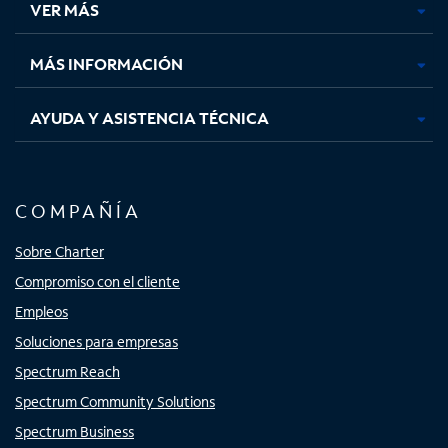
VER MÁS
pestaña
pestaña
pestaña
pestaña
nueva
nueva
nueva
nueva
MÁS INFORMACIÓN
AYUDA Y ASISTENCIA TÉCNICA
COMPAÑÍA
Sobre Charter
Compromiso con el cliente
Empleos
Soluciones para empresas
Spectrum Reach
Spectrum Community Solutions
Spectrum Business