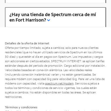
¿Hay una tienda de Spectrum cerca de mí
en Fort Harrison?
Detalles de la oferta de Internet
Oferta por tiempo limitado; sujeta a cambios; solo para nuevos clientes
residenciales (que no hayan utilizado servicios de Spectrum en los últimos
30 días) y que estén al día en pagos con Spectrum. Los impuestos y cargos
son adicionales en ciertos estados. SPECTRUM INTERNET: se aplican tarifas
estándar después del período de promoción. Cargo adicional por instalación.
Velocidades basadas en conexión alámbrica. Las velocidades reales
(incluyendo conexión inalámbrica) varían y no están garantizadas. Se
requiere módem con capacidad Gig para velocidad Gig. Para ver una lista de
módems con capacidad, visita
spectrum.net/modem
. Servicios sujetos a
todos los términos y condiciones de servicio vigentes, los cuales están
sujetos a cambios. No están disponibles en todas las áreas. Se aplican
restricciones.
Términos y condiciones