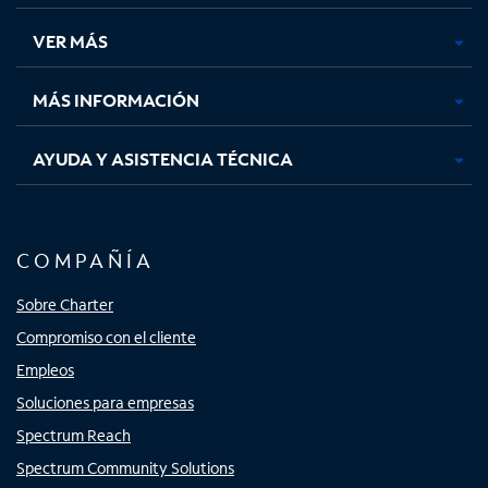
en
en
en
en
una
una
una
una
VER MÁS
pestaña
pestaña
pestaña
pestaña
nueva
nueva
nueva
nueva
MÁS INFORMACIÓN
AYUDA Y ASISTENCIA TÉCNICA
COMPAÑÍA
Sobre Charter
Compromiso con el cliente
Empleos
Soluciones para empresas
Spectrum Reach
Spectrum Community Solutions