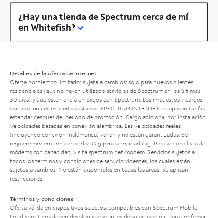
¿Hay una tienda de Spectrum cerca de mí
en Whitefish?
Detalles de la oferta de Internet
Oferta por tiempo limitado; sujeta a cambios; solo para nuevos clientes
residenciales (que no hayan utilizado servicios de Spectrum en los últimos
30 días) y que estén al día en pagos con Spectrum. Los impuestos y cargos
son adicionales en ciertos estados. SPECTRUM INTERNET: se aplican tarifas
estándar después del período de promoción. Cargo adicional por instalación.
Velocidades basadas en conexión alámbrica. Las velocidades reales
(incluyendo conexión inalámbrica) varían y no están garantizadas. Se
requiere módem con capacidad Gig para velocidad Gig. Para ver una lista de
módems con capacidad, visita
spectrum.net/modem
. Servicios sujetos a
todos los términos y condiciones de servicio vigentes, los cuales están
sujetos a cambios. No están disponibles en todas las áreas. Se aplican
restricciones.
Términos y condiciones
Oferta válida en dispositivos selectos, compatibles con Spectrum Mobile.
Los dispositivos deben desbloquearse antes de su activación. Para confirmar