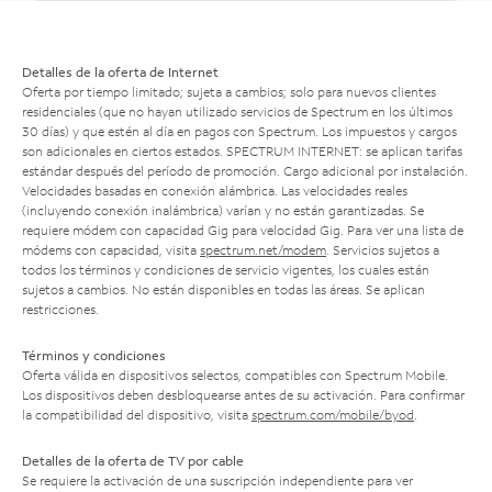
Detalles de la oferta de Internet
Oferta por tiempo limitado; sujeta a cambios; solo para nuevos clientes
residenciales (que no hayan utilizado servicios de Spectrum en los últimos
30 días) y que estén al día en pagos con Spectrum. Los impuestos y cargos
son adicionales en ciertos estados. SPECTRUM INTERNET: se aplican tarifas
estándar después del período de promoción. Cargo adicional por instalación.
Velocidades basadas en conexión alámbrica. Las velocidades reales
(incluyendo conexión inalámbrica) varían y no están garantizadas. Se
requiere módem con capacidad Gig para velocidad Gig. Para ver una lista de
módems con capacidad, visita
spectrum.net/modem
. Servicios sujetos a
todos los términos y condiciones de servicio vigentes, los cuales están
sujetos a cambios. No están disponibles en todas las áreas. Se aplican
restricciones.
Términos y condiciones
Oferta válida en dispositivos selectos, compatibles con Spectrum Mobile.
Los dispositivos deben desbloquearse antes de su activación. Para confirmar
la compatibilidad del dispositivo, visita
spectrum.com/mobile/byod
.
Detalles de la oferta de TV por cable
Se requiere la activación de una suscripción independiente para ver