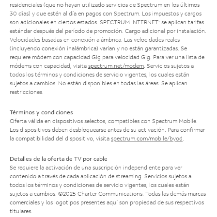
residenciales (que no hayan utilizado servicios de Spectrum en los últimos
30 días) y que estén al día en pagos con Spectrum. Los impuestos y cargos
son adicionales en ciertos estados. SPECTRUM INTERNET: se aplican tarifas
estándar después del período de promoción. Cargo adicional por instalación.
Velocidades basadas en conexión alámbrica. Las velocidades reales
(incluyendo conexión inalámbrica) varían y no están garantizadas. Se
requiere módem con capacidad Gig para velocidad Gig. Para ver una lista de
módems con capacidad, visita
spectrum.net/modem
. Servicios sujetos a
todos los términos y condiciones de servicio vigentes, los cuales están
sujetos a cambios. No están disponibles en todas las áreas. Se aplican
restricciones.
Términos y condiciones
Oferta válida en dispositivos selectos, compatibles con Spectrum Mobile.
Los dispositivos deben desbloquearse antes de su activación. Para confirmar
la compatibilidad del dispositivo, visita
spectrum.com/mobile/byod
.
Detalles de la oferta de TV por cable
Se requiere la activación de una suscripción independiente para ver
contenido a través de cada aplicación de streaming. Servicios sujetos a
todos los términos y condiciones de servicio vigentes, los cuales están
sujetos a cambios. ©2025 Charter Communications. Todas las demás marcas
comerciales y los logotipos presentes aquí son propiedad de sus respectivos
titulares.