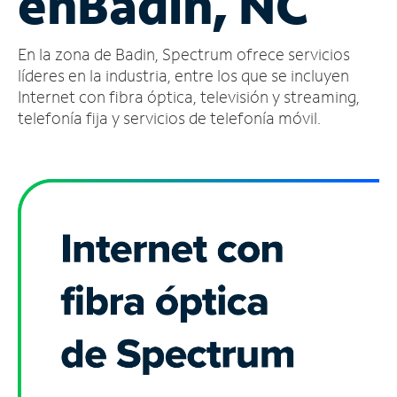
en
Badin, NC
Administrar
En la zona de Badin, Spectrum ofrece servicios
cuenta
Encuentra
líderes en la industria, entre los que se incluyen
una
Internet con fibra óptica, televisión y streaming,
tienda
telefonía fija y servicios de telefonía móvil.