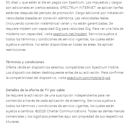
30 días) y que estén al día en pagos con Spectrum. Los impuestos y cargos
son adicionales en ciertos estados. SPECTRUM INTERNET: se aplican tarifas
estándar después del período de promoción. Cargo adicional por instalación.
Velocidades basadas en conexión alámbrica. Las velocidades reales
(incluyendo conexión inalámbrica) varían y no están garantizadas. Se
requiere módem con capacidad Gig para velocidad Gig. Para ver una lista de
módems con capacidad, visita
spectrum.net/modem
. Servicios sujetos a
todos los términos y condiciones de servicio vigentes, los cuales están
sujetos a cambios. No están disponibles en todas las áreas. Se aplican
restricciones.
Términos y condiciones
Oferta válida en dispositivos selectos, compatibles con Spectrum Mobile.
Los dispositivos deben desbloquearse antes de su activación. Para confirmar
la compatibilidad del dispositivo, visita
spectrum.com/mobile/byod
.
Detalles de la oferta de TV por cable
Se requiere la activación de una suscripción independiente para ver
contenido a través de cada aplicación de streaming. Servicios sujetos a
todos los términos y condiciones de servicio vigentes, los cuales están
sujetos a cambios. ©2025 Charter Communications. Todas las demás marcas
comerciales y los logotipos presentes aquí son propiedad de sus respectivos
titulares.