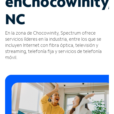
en
Chocowinity,
Administrar
NC
cuenta
Encuentra
una
En la zona de Chocowinity, Spectrum ofrece
tienda
servicios líderes en la industria, entre los que se
incluyen Internet con fibra óptica, televisión y
streaming, telefonía fija y servicios de telefonía
móvil.