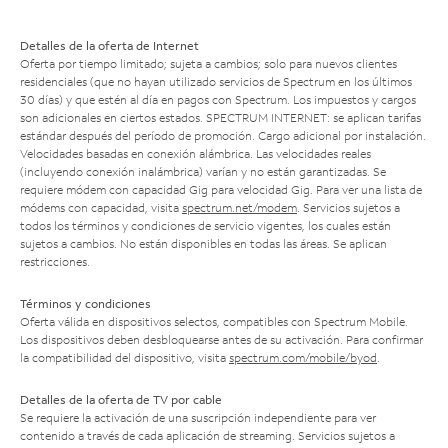
Detalles de la oferta de Internet
Oferta por tiempo limitado; sujeta a cambios; solo para nuevos clientes
residenciales (que no hayan utilizado servicios de Spectrum en los últimos
30 días) y que estén al día en pagos con Spectrum. Los impuestos y cargos
son adicionales en ciertos estados. SPECTRUM INTERNET: se aplican tarifas
estándar después del período de promoción. Cargo adicional por instalación.
Velocidades basadas en conexión alámbrica. Las velocidades reales
(incluyendo conexión inalámbrica) varían y no están garantizadas. Se
requiere módem con capacidad Gig para velocidad Gig. Para ver una lista de
módems con capacidad, visita
spectrum.net/modem
. Servicios sujetos a
todos los términos y condiciones de servicio vigentes, los cuales están
sujetos a cambios. No están disponibles en todas las áreas. Se aplican
restricciones.
Términos y condiciones
Oferta válida en dispositivos selectos, compatibles con Spectrum Mobile.
Los dispositivos deben desbloquearse antes de su activación. Para confirmar
la compatibilidad del dispositivo, visita
spectrum.com/mobile/byod
.
Detalles de la oferta de TV por cable
Se requiere la activación de una suscripción independiente para ver
contenido a través de cada aplicación de streaming. Servicios sujetos a