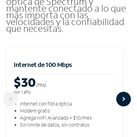
óptica de Spectrum y
mantente conectado a lo que
más importa con las
velocidades y la confiabilidad
que necesitas.
Internet de 100 Mbps
$30
/m
o
por 1 año
Internet con fibra óptica
Módem gratis
Agrega WiFi Avanzado + $10/mes
Sin límite de datos, sin contratos