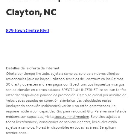
Clayton, NC
829 Town Centre Blvd
Detalles de la oferta de Internet
Oferta por tiempo limitado; sujeta a cambios; solo para nuevos clientes
residenciales (que no hayan utilizado servicios de Spectrum en los últimos
30 días) y que estén al día en pagos con Spectrum. Los impuestos y cargos
son adicionales en ciertos estados. SPECTRUM INTERNET: se aplican tarifas
estándar después del período de promoción. Cargo adicional por instalación.
Velocidades basadas en conexión alámbrica. Las velocidades reales
(incluyendo conexión inalámbrica) varían y no están garantizadas. Se
requiere módem con capacidad Gig para velocidad Gig. Para ver una lista de
módems con capacidad, visita
spectrum.net/modem
. Servicios sujetos a
todos los términos y condiciones de servicio vigentes, los cuales están
sujetos a cambios. No están disponibles en todas las áreas. Se aplican
restricciones.