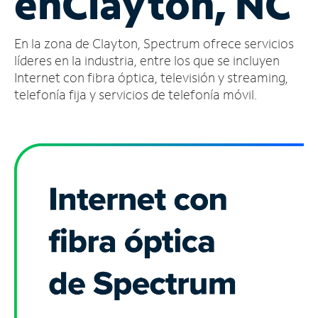
en
Clayton, NC
Administrar
En la zona de Clayton, Spectrum ofrece servicios
cuenta
Encuentra
líderes en la industria, entre los que se incluyen
una
Internet con fibra óptica, televisión y streaming,
tienda
telefonía fija y servicios de telefonía móvil.