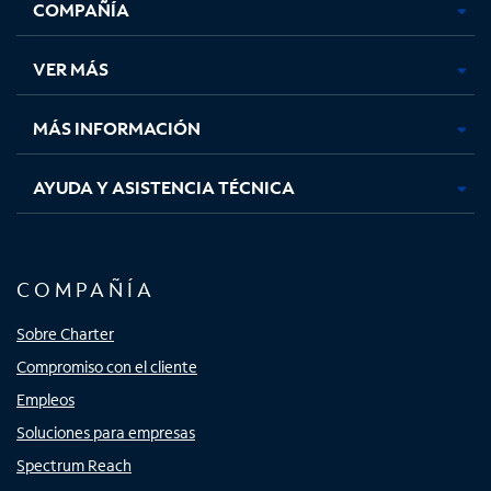
COMPAÑÍA
abre
abre
abre
abre
en
en
en
en
una
una
una
una
VER MÁS
pestaña
pestaña
pestaña
pestaña
nueva
nueva
nueva
nueva
MÁS INFORMACIÓN
AYUDA Y ASISTENCIA TÉCNICA
COMPAÑÍA
Sobre Charter
Compromiso con el cliente
Empleos
Soluciones para empresas
Spectrum Reach