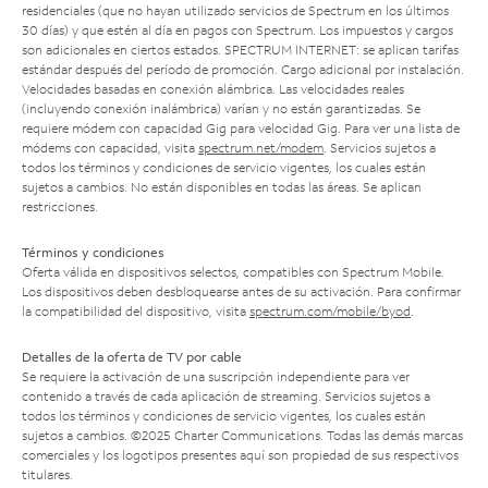
residenciales (que no hayan utilizado servicios de Spectrum en los últimos
30 días) y que estén al día en pagos con Spectrum. Los impuestos y cargos
son adicionales en ciertos estados. SPECTRUM INTERNET: se aplican tarifas
estándar después del período de promoción. Cargo adicional por instalación.
Velocidades basadas en conexión alámbrica. Las velocidades reales
(incluyendo conexión inalámbrica) varían y no están garantizadas. Se
requiere módem con capacidad Gig para velocidad Gig. Para ver una lista de
módems con capacidad, visita
spectrum.net/modem
. Servicios sujetos a
todos los términos y condiciones de servicio vigentes, los cuales están
sujetos a cambios. No están disponibles en todas las áreas. Se aplican
restricciones.
Términos y condiciones
Oferta válida en dispositivos selectos, compatibles con Spectrum Mobile.
Los dispositivos deben desbloquearse antes de su activación. Para confirmar
la compatibilidad del dispositivo, visita
spectrum.com/mobile/byod
.
Detalles de la oferta de TV por cable
Se requiere la activación de una suscripción independiente para ver
contenido a través de cada aplicación de streaming. Servicios sujetos a
todos los términos y condiciones de servicio vigentes, los cuales están
sujetos a cambios. ©2025 Charter Communications. Todas las demás marcas
comerciales y los logotipos presentes aquí son propiedad de sus respectivos
titulares.