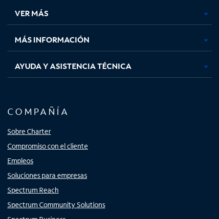
una
una
una
una
VER MÁS
pestaña
pestaña
pestaña
pestaña
nueva
nueva
nueva
nueva
MÁS INFORMACIÓN
AYUDA Y ASISTENCIA TÉCNICA
COMPAÑÍA
Sobre Charter
Compromiso con el cliente
Empleos
Soluciones para empresas
Spectrum Reach
Spectrum Community Solutions