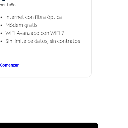
por 1 año
Internet con fibra óptica
Módem gratis
WiFi Avanzado con WiFi 7
Sin límite de datos, sin contratos
Comenzar