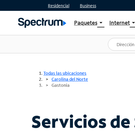
Residencial
Business
Paquetes
Internet
arrow_drop_down
arrow_drop
Ver paquetes
Spectr
Spectrum One
Planes
Mejores ofertas
Spectr
Ofertas en tu área
Intern
Todas las ubicaciones
Carolina del Norte
Gastonia
Servicios de