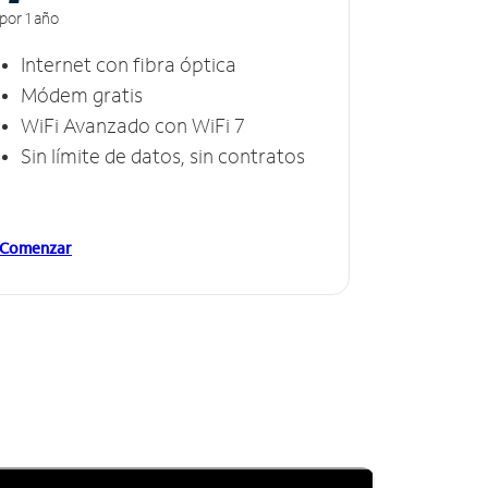
por 1 año
Internet con fibra óptica
Módem gratis
WiFi Avanzado con WiFi 7
Sin límite de datos, sin contratos
Comenzar