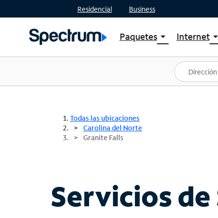
Residencial
Business
Paquetes
Internet
arrow_drop_down
arrow_drop
Ver paquetes
Spectr
Spectrum One
Planes
Mejores ofertas
Spectr
Ofertas en tu área
Intern
Todas las ubicaciones
Carolina del Norte
Granite Falls
Servicios de