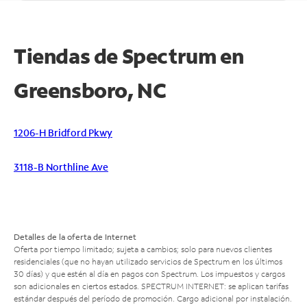
Tiendas de Spectrum en
Greensboro, NC
1206-H Bridford Pkwy
3118-B Northline Ave
Detalles de la oferta de Internet
Oferta por tiempo limitado; sujeta a cambios; solo para nuevos clientes
residenciales (que no hayan utilizado servicios de Spectrum en los últimos
30 días) y que estén al día en pagos con Spectrum. Los impuestos y cargos
son adicionales en ciertos estados. SPECTRUM INTERNET: se aplican tarifas
estándar después del período de promoción. Cargo adicional por instalación.