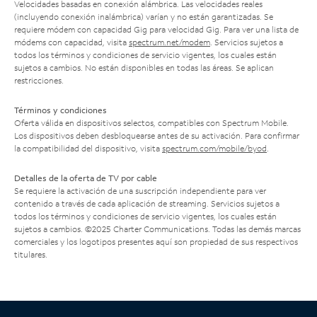
Velocidades basadas en conexión alámbrica. Las velocidades reales
(incluyendo conexión inalámbrica) varían y no están garantizadas. Se
requiere módem con capacidad Gig para velocidad Gig. Para ver una lista de
módems con capacidad, visita
spectrum.net/modem
. Servicios sujetos a
todos los términos y condiciones de servicio vigentes, los cuales están
sujetos a cambios. No están disponibles en todas las áreas. Se aplican
restricciones.
Términos y condiciones
Oferta válida en dispositivos selectos, compatibles con Spectrum Mobile.
Los dispositivos deben desbloquearse antes de su activación. Para confirmar
la compatibilidad del dispositivo, visita
spectrum.com/mobile/byod
.
Detalles de la oferta de TV por cable
Se requiere la activación de una suscripción independiente para ver
contenido a través de cada aplicación de streaming. Servicios sujetos a
todos los términos y condiciones de servicio vigentes, los cuales están
sujetos a cambios. ©2025 Charter Communications. Todas las demás marcas
comerciales y los logotipos presentes aquí son propiedad de sus respectivos
titulares.