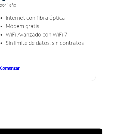
por 1 año
Internet con fibra óptica
Módem gratis
WiFi Avanzado con WiFi 7
Sin límite de datos, sin contratos
Comenzar