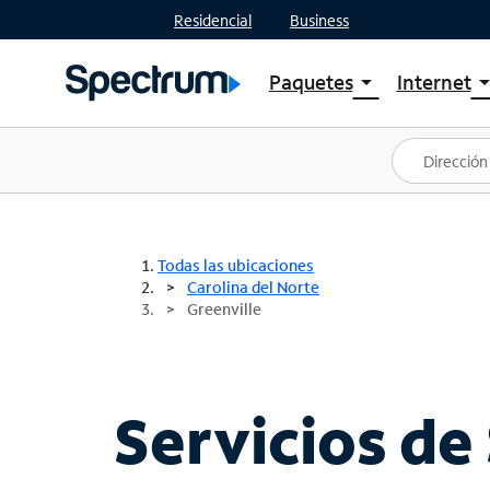
Residencial
Business
Paquetes
Internet
arrow_drop_down
arrow_drop
Ver paquetes
Spectr
Spectrum One
Planes
Mejores ofertas
Spectr
Ofertas en tu área
Intern
Todas las ubicaciones
Carolina del Norte
Greenville
Servicios de