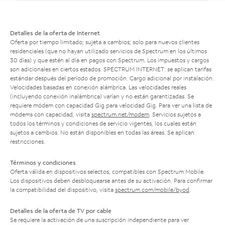
Detalles de la oferta de Internet
Oferta por tiempo limitado; sujeta a cambios; solo para nuevos clientes
residenciales (que no hayan utilizado servicios de Spectrum en los últimos
30 días) y que estén al día en pagos con Spectrum. Los impuestos y cargos
son adicionales en ciertos estados. SPECTRUM INTERNET: se aplican tarifas
estándar después del período de promoción. Cargo adicional por instalación.
Velocidades basadas en conexión alámbrica. Las velocidades reales
(incluyendo conexión inalámbrica) varían y no están garantizadas. Se
requiere módem con capacidad Gig para velocidad Gig. Para ver una lista de
módems con capacidad, visita
spectrum.net/modem
. Servicios sujetos a
todos los términos y condiciones de servicio vigentes, los cuales están
sujetos a cambios. No están disponibles en todas las áreas. Se aplican
restricciones.
Términos y condiciones
Oferta válida en dispositivos selectos, compatibles con Spectrum Mobile.
Los dispositivos deben desbloquearse antes de su activación. Para confirmar
la compatibilidad del dispositivo, visita
spectrum.com/mobile/byod
.
Detalles de la oferta de TV por cable
Se requiere la activación de una suscripción independiente para ver