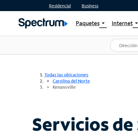
Residencial
Business
Paquetes
Internet
arrow_drop_down
arrow_drop
Ver paquetes
Spectr
Spectrum One
Planes
Mejores ofertas
Spectr
Ofertas en tu área
Intern
Todas las ubicaciones
Carolina del Norte
Kenansville
Servicios de