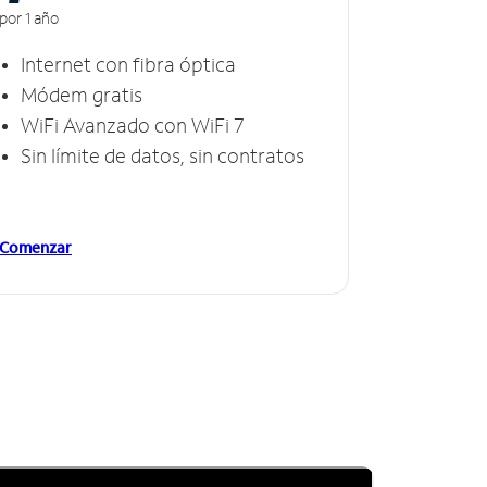
por 1 año
Internet con fibra óptica
Módem gratis
WiFi Avanzado con WiFi 7
Sin límite de datos, sin contratos
Comenzar