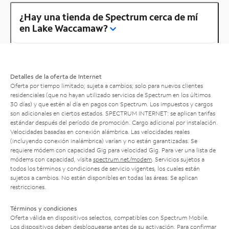
¿Hay una tienda de Spectrum cerca de mí
en Lake Waccamaw?
Detalles de la oferta de Internet
Oferta por tiempo limitado; sujeta a cambios; solo para nuevos clientes
residenciales (que no hayan utilizado servicios de Spectrum en los últimos
30 días) y que estén al día en pagos con Spectrum. Los impuestos y cargos
son adicionales en ciertos estados. SPECTRUM INTERNET: se aplican tarifas
estándar después del período de promoción. Cargo adicional por instalación.
Velocidades basadas en conexión alámbrica. Las velocidades reales
(incluyendo conexión inalámbrica) varían y no están garantizadas. Se
requiere módem con capacidad Gig para velocidad Gig. Para ver una lista de
módems con capacidad, visita
spectrum.net/modem
. Servicios sujetos a
todos los términos y condiciones de servicio vigentes, los cuales están
sujetos a cambios. No están disponibles en todas las áreas. Se aplican
restricciones.
Términos y condiciones
Oferta válida en dispositivos selectos, compatibles con Spectrum Mobile.
Los dispositivos deben desbloquearse antes de su activación. Para confirmar