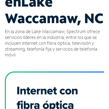
en
Lake
Administrar
Waccamaw, NC
cuenta
Encuentra
una
En la zona de Lake Waccamaw, Spectrum ofrece
tienda
servicios líderes en la industria, entre los que se
incluyen Internet con fibra óptica, televisión y
streaming, telefonía fija y servicios de telefonía
móvil.