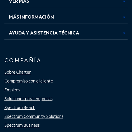
VER MÁS
pestaña
pestaña
pestaña
pestaña
nueva
nueva
nueva
nueva
MÁS INFORMACIÓN
AYUDA Y ASISTENCIA TÉCNICA
COMPAÑÍA
Sobre Charter
Compromiso con el cliente
Empleos
Soluciones para empresas
Spectrum Reach
Spectrum Community Solutions
Spectrum Business