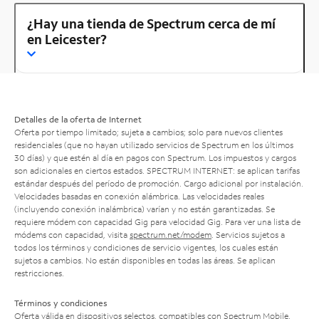
¿Hay una tienda de Spectrum cerca de mí
en Leicester?
Detalles de la oferta de Internet
Oferta por tiempo limitado; sujeta a cambios; solo para nuevos clientes
residenciales (que no hayan utilizado servicios de Spectrum en los últimos
30 días) y que estén al día en pagos con Spectrum. Los impuestos y cargos
son adicionales en ciertos estados. SPECTRUM INTERNET: se aplican tarifas
estándar después del período de promoción. Cargo adicional por instalación.
Velocidades basadas en conexión alámbrica. Las velocidades reales
(incluyendo conexión inalámbrica) varían y no están garantizadas. Se
requiere módem con capacidad Gig para velocidad Gig. Para ver una lista de
módems con capacidad, visita
spectrum.net/modem
. Servicios sujetos a
todos los términos y condiciones de servicio vigentes, los cuales están
sujetos a cambios. No están disponibles en todas las áreas. Se aplican
restricciones.
Términos y condiciones
Oferta válida en dispositivos selectos, compatibles con Spectrum Mobile.