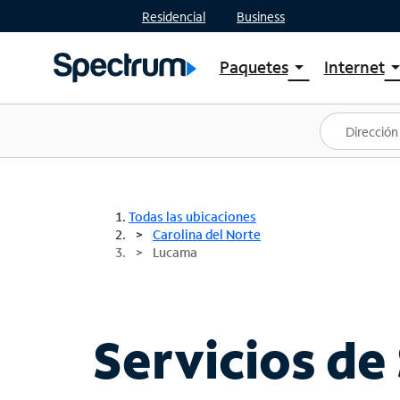
Residencial
Business
Paquetes
Internet
arrow_drop_down
arrow_drop
Ver paquetes
Spectr
Spectrum One
Planes
Mejores ofertas
Spectr
Ofertas en tu área
Intern
Todas las ubicaciones
Carolina del Norte
Lucama
Servicios de