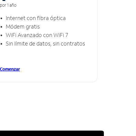
por 1 año
Internet con fibra óptica
Módem gratis
WiFi Avanzado con WiFi 7
Sin límite de datos, sin contratos
Comenzar