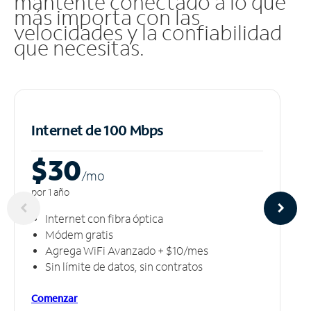
mantente conectado a lo que
más importa con las
velocidades y la confiabilidad
que necesitas.
Internet de 100 Mbps
$30
/m
o
por 1 año
Internet con fibra óptica
Módem gratis
Agrega WiFi Avanzado + $10/mes
Sin límite de datos, sin contratos
Comenzar