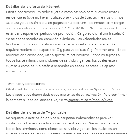
Detalles de la oferta de Internet
Oferta por tiempo limitado; sujeta a cambios; solo para nuevos clientes
residenciales (que no hayan utilizado servicios de Spectrum en los últimos
30 días) y que estén al día en pagos con Spectrum. Los impuestos y cargos
son adicionales en ciertos estados. SPECTRUM INTERNET: se aplican tarifas
estándar después del período de promoción. Cargo adicional por instalación.
Velocidades basadas en conexión alámbrica. Las velocidades reales
(incluyendo conexión inalámbrica) varían y no están garantizadas. Se
requiere módem con capacidad Gig para velocidad Gig. Para ver una lista de
módems con capacidad, visita
spectrum.net/modem
. Servicios sujetos a
todos los términos y condiciones de servicio vigentes, los cuales están
sujetos a cambios. No están disponibles en todas las áreas. Se aplican
restricciones.
Términos y condiciones
Oferta válida en dispositivos selectos, compatibles con Spectrum Mobile.
Los dispositivos deben desbloquearse antes de su activación. Para confirmar
la compatibilidad del dispositivo, visita
spectrum.com/mobile/byod
.
Detalles de la oferta de TV por cable
Se requiere la activación de una suscripción independiente para ver
contenido a través de cada aplicación de streaming. Servicios sujetos a
todos los términos y condiciones de servicio vigentes, los cuales están
sujetos a cambios. ©2025 Charter Communications. Todas las demás marcas