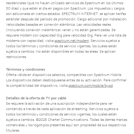
residenciales (que no hayan utilizado servicios de Spectrum en los últimos
30 días) y que estén al día en pagos con Spectrum. Los impuestos y cargos
son adicionales en ciertos estados. SPECTRUM INTERNET: se aplican tarifas
estándar después del período de promoción. Cargo adicional por instalación.
Velocidades basadas en conexión alámbrica. Las velocidades reales
(incluyendo conexión inalámbrica) varían y no están garantizadas. Se
requiere módem con capacidad Gig para velocidad Gig. Para ver una lista de
módems con capacidad, visita
spectrum.net/modem
. Servicios sujetos a
todos los términos y condiciones de servicio vigentes, los cuales están
sujetos a cambios. No están disponibles en todas las áreas. Se aplican
restricciones.
Términos y condiciones
Oferta válida en dispositivos selectos, compatibles con Spectrum Mobile.
Los dispositivos deben desbloquearse antes de su activación. Para confirmar
la compatibilidad del dispositivo, visita
spectrum.com/mobile/byod
.
Detalles de la oferta de TV por cable
Se requiere la activación de una suscripción independiente para ver
contenido a través de cada aplicación de streaming. Servicios sujetos a
todos los términos y condiciones de servicio vigentes, los cuales están
sujetos a cambios. ©2025 Charter Communications. Todas las demás marcas
comerciales y los logotipos presentes aquí son propiedad de sus respectivos
titulares.