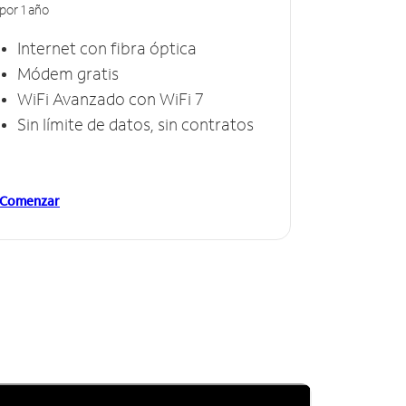
por 1 año
Internet con fibra óptica
Módem gratis
WiFi Avanzado con WiFi 7
Sin límite de datos, sin contratos
Comenzar