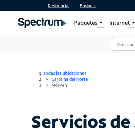
Residencial
Business
Paquetes
Internet
arrow_drop_down
arrow_drop
Ver paquetes
Spectr
Spectrum One
Planes
Mejores ofertas
Spectr
Ofertas en tu área
Intern
Todas las ubicaciones
Carolina del Norte
Morven
Servicios de