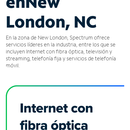
en
New
Administrar
London, NC
cuenta
Encuentra
una
En la zona de New London, Spectrum ofrece
tienda
servicios líderes en la industria, entre los que se
incluyen Internet con fibra óptica, televisión y
streaming, telefonía fija y servicios de telefonía
móvil.