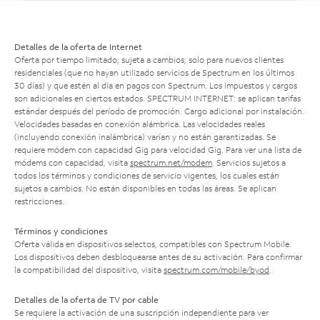
Detalles de la oferta de Internet
Oferta por tiempo limitado; sujeta a cambios; solo para nuevos clientes
residenciales (que no hayan utilizado servicios de Spectrum en los últimos
30 días) y que estén al día en pagos con Spectrum. Los impuestos y cargos
son adicionales en ciertos estados. SPECTRUM INTERNET: se aplican tarifas
estándar después del período de promoción. Cargo adicional por instalación.
Velocidades basadas en conexión alámbrica. Las velocidades reales
(incluyendo conexión inalámbrica) varían y no están garantizadas. Se
requiere módem con capacidad Gig para velocidad Gig. Para ver una lista de
módems con capacidad, visita
spectrum.net/modem
. Servicios sujetos a
todos los términos y condiciones de servicio vigentes, los cuales están
sujetos a cambios. No están disponibles en todas las áreas. Se aplican
restricciones.
Términos y condiciones
Oferta válida en dispositivos selectos, compatibles con Spectrum Mobile.
Los dispositivos deben desbloquearse antes de su activación. Para confirmar
la compatibilidad del dispositivo, visita
spectrum.com/mobile/byod
.
Detalles de la oferta de TV por cable
Se requiere la activación de una suscripción independiente para ver