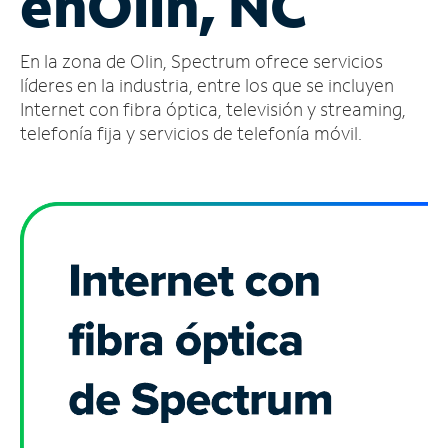
en
Olin, NC
Administrar
En la zona de Olin, Spectrum ofrece servicios
cuenta
Encuentra
líderes en la industria, entre los que se incluyen
una
Internet con fibra óptica, televisión y streaming,
tienda
telefonía fija y servicios de telefonía móvil.