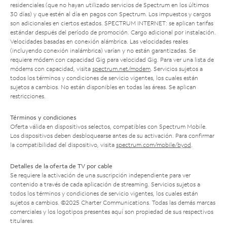
residenciales (que no hayan utilizado servicios de Spectrum en los últimos
30 días) y que estén al día en pagos con Spectrum. Los impuestos y cargos
son adicionales en ciertos estados. SPECTRUM INTERNET: se aplican tarifas
estándar después del período de promoción. Cargo adicional por instalación.
Velocidades basadas en conexión alámbrica. Las velocidades reales
(incluyendo conexión inalámbrica) varían y no están garantizadas. Se
requiere módem con capacidad Gig para velocidad Gig. Para ver una lista de
módems con capacidad, visita
spectrum.net/modem
. Servicios sujetos a
todos los términos y condiciones de servicio vigentes, los cuales están
sujetos a cambios. No están disponibles en todas las áreas. Se aplican
restricciones.
Términos y condiciones
Oferta válida en dispositivos selectos, compatibles con Spectrum Mobile.
Los dispositivos deben desbloquearse antes de su activación. Para confirmar
la compatibilidad del dispositivo, visita
spectrum.com/mobile/byod
.
Detalles de la oferta de TV por cable
Se requiere la activación de una suscripción independiente para ver
contenido a través de cada aplicación de streaming. Servicios sujetos a
todos los términos y condiciones de servicio vigentes, los cuales están
sujetos a cambios. ©2025 Charter Communications. Todas las demás marcas
comerciales y los logotipos presentes aquí son propiedad de sus respectivos
titulares.