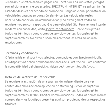
30 días) y que estén al día en pagos con Spectrum. Los impuestos y cargos
son adicionales en ciertos estados. SPECTRUM INTERNET: se aplican tarifas
estándar después del período de promoción. Cargo adicional por instalación.
Velocidades basadas en conexión alámbrica. Las velocidades reales
(incluyendo conexión inalámbrica) varían y no están garantizadas. Se
requiere módem con capacidad Gig para velocidad Gig. Para ver una lista de
módems con capacidad, visita
spectrum.net/modem
. Servicios sujetos a
todos los términos y condiciones de servicio vigentes, los cuales están
sujetos a cambios. No están disponibles en todas las áreas. Se aplican
restricciones.
Términos y condiciones
Oferta válida en dispositivos selectos, compatibles con Spectrum Mobile.
Los dispositivos deben desbloquearse antes de su activación. Para confirmar
la compatibilidad del dispositivo, visita
spectrum.com/mobile/byod
.
Detalles de la oferta de TV por cable
Se requiere la activación de una suscripción independiente para ver
contenido a través de cada aplicación de streaming. Servicios sujetos a
todos los términos y condiciones de servicio vigentes, los cuales están
sujetos a cambios. ©2025 Charter Communications. Todas las demás marcas
comerciales y los logotipos presentes aquí son propiedad de sus respectivos
titulares.