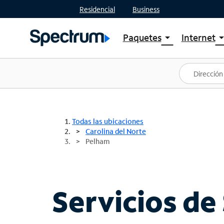
Residencial
Business
Paquetes
Internet
arrow_drop_down
arrow_drop
Ver paquetes
Spectr
Spectrum One
Planes
Mejores ofertas
Spectr
Ofertas en tu área
Intern
Todas las ubicaciones
Carolina del Norte
Pelham
Servicios de