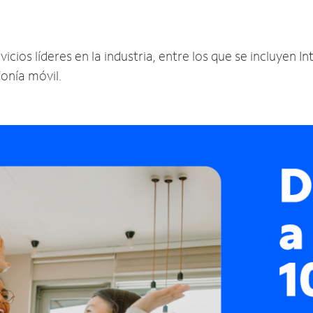
ios líderes en la industria, entre los que se incluyen Int
fonía móvil.