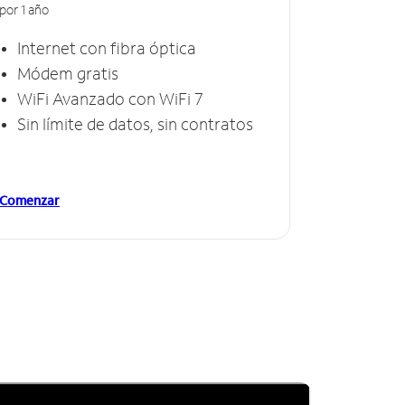
por 1 año
Internet con fibra óptica
Módem gratis
WiFi Avanzado con WiFi 7
Sin límite de datos, sin contratos
Comenzar