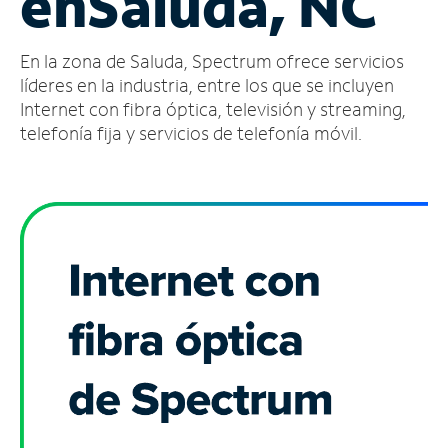
en
Saluda, NC
Administrar
En la zona de Saluda, Spectrum ofrece servicios
cuenta
Encuentra
líderes en la industria, entre los que se incluyen
una
Internet con fibra óptica, televisión y streaming,
tienda
telefonía fija y servicios de telefonía móvil.