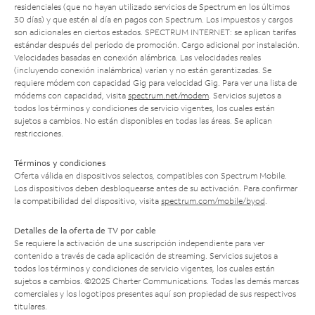
residenciales (que no hayan utilizado servicios de Spectrum en los últimos
30 días) y que estén al día en pagos con Spectrum. Los impuestos y cargos
son adicionales en ciertos estados. SPECTRUM INTERNET: se aplican tarifas
estándar después del período de promoción. Cargo adicional por instalación.
Velocidades basadas en conexión alámbrica. Las velocidades reales
(incluyendo conexión inalámbrica) varían y no están garantizadas. Se
requiere módem con capacidad Gig para velocidad Gig. Para ver una lista de
módems con capacidad, visita
spectrum.net/modem
. Servicios sujetos a
todos los términos y condiciones de servicio vigentes, los cuales están
sujetos a cambios. No están disponibles en todas las áreas. Se aplican
restricciones.
Términos y condiciones
Oferta válida en dispositivos selectos, compatibles con Spectrum Mobile.
Los dispositivos deben desbloquearse antes de su activación. Para confirmar
la compatibilidad del dispositivo, visita
spectrum.com/mobile/byod
.
Detalles de la oferta de TV por cable
Se requiere la activación de una suscripción independiente para ver
contenido a través de cada aplicación de streaming. Servicios sujetos a
todos los términos y condiciones de servicio vigentes, los cuales están
sujetos a cambios. ©2025 Charter Communications. Todas las demás marcas
comerciales y los logotipos presentes aquí son propiedad de sus respectivos
titulares.